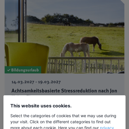
✓ Bildungsurlaub
14.03.2027 - 19.03.2027
Achtsamkeitsbasierte Stressreduktion nach Jon
Kabat-Zinn
Einführung in die achtsamkeitsbasierte
This website uses cookies.
Stressbewältigung (MBSR)
Select the categories of cookies that we may use during
your visit. Click on the different categories to find out
Dozentin: Angela Kraus ·
Ort:
Sundern
more about each cookie. Here you can find our
privacy