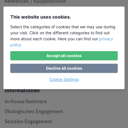
Referenzen / Kooperationen
Service
This website uses cookies.
Kontakt, Lob und Kritik
Select the categories of cookies that we may use during
your visit. Click on the different categories to find out
Stimmen von Teilnehmenden
more about each cookie. Here you can find our
privacy
Anmeldung
policy
Seminar-Benachrichtigung
Accept all cookies
Archiv
Decline all cookies
LIW-Magazin
Cookie Settings
Informationen
In-House-Seminare
Ökologisches Engagement
Soziales Engagement