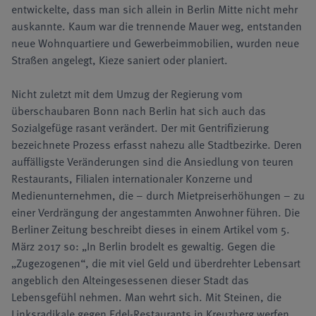
entwickelte, dass man sich allein in Berlin Mitte nicht mehr
auskannte. Kaum war die trennende Mauer weg, entstanden
neue Wohnquartiere und Gewerbeimmobilien, wurden neue
Straßen angelegt, Kieze saniert oder planiert.
Nicht zuletzt mit dem Umzug der Regierung vom
überschaubaren Bonn nach Berlin hat sich auch das
Sozialgefüge rasant verändert. Der mit Gentrifizierung
bezeichnete Prozess erfasst nahezu alle Stadtbezirke. Deren
auffälligste Veränderungen sind die Ansiedlung von teuren
Restaurants, Filialen internationaler Konzerne und
Medienunternehmen, die – durch Mietpreiserhöhungen – zu
einer Verdrängung der angestammten Anwohner führen. Die
Berliner Zeitung beschreibt dieses in einem Artikel vom 5.
März 2017 so: „In Berlin brodelt es gewaltig. Gegen die
„Zugezogenen“, die mit viel Geld und überdrehter Lebensart
angeblich den Alteingesessenen dieser Stadt das
Lebensgefühl nehmen. Man wehrt sich. Mit Steinen, die
Linksradikale gegen Edel-Restaurants in Kreuzberg werfen.