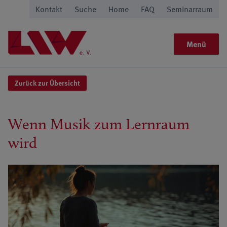
Kontakt
Suche
Home
FAQ
Seminarraum
Menü
Zurück zur Übersicht
Wenn Musik zum Lernraum
wird