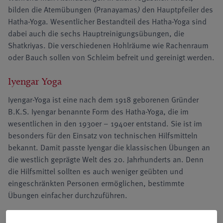
bilden die Atemübungen (Pranayamas
)
den Hauptpfeiler des
Hatha-Yoga. Wesentlicher Bestandteil des Hatha-Yoga sind
dabei auch die sechs Hauptreinigungsübungen, die
Shatkriyas. Die verschiedenen Hohlräume wie Rachenraum
oder Bauch sollen von Schleim befreit und gereinigt werden.
Iyengar Yoga
Iyengar-Yoga ist eine nach dem 1918 geborenen Gründer
B.K.S. Iyengar benannte Form des Hatha-Yoga, die im
wesentlichen in den 1930er – 1940er entstand. Sie ist im
besonders für den Einsatz von technischen Hilfsmitteln
bekannt. Damit passte Iyengar die klassischen Übungen an
die westlich geprägte Welt des 20. Jahrhunderts an. Denn
die Hilfsmittel sollten es auch weniger geübten und
eingeschränkten Personen ermöglichen, bestimmte
Übungen einfacher durchzuführen.
Ein Haupt-Element des Iyengar-Yoga ist die Betonung der