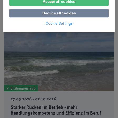
Accept all cookies
Mehr Informationen
nicht mehr buchbar
Decline all cookies
Cookie Settings
✓ Bildungsurlaub
27.09.2026 - 02.10.2026
Starker Rücken im Betrieb - mehr
Handlungskompetenz und Effizienz im Beruf