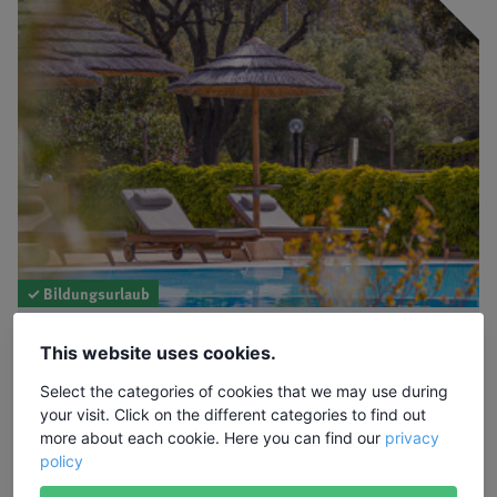
✓ Bildungsurlaub
26.09.2026 - 03.10.2026
This website uses cookies.
Iyengar® Yoga und die Buteyko®-
Select the categories of cookies that we may use during
Atemmethode
your visit. Click on the different categories to find out
Dozentin: Andrea Mohrbutter ·
Ort:
Sardinien, Hotel Airone
more about each cookie. Here you can find our
privacy
policy
1295,00 €