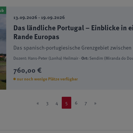
ub
13.09.2026 - 19.09.2026
Das ländliche Portugal – Einblicke in 
Rande Europas
Das spanisch-portugiesische Grenzgebiet zwischen 
Dozent: Hans-Peter (Lonha) Heilmair ·
Ort:
Sendim (Miranda do Dou
760,00 €
nur noch wenige Plätze verfügbar
«
3
4
5
6
7
»