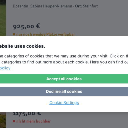
Dozentin: Sabine Heuper-Niemann ·
Ort:
Steinfurt
925,00 €
nur noch wenige Plätze verfügbar
ebsite uses cookies.
ub
he categories of cookies that we may use during your visit. Click on 
07.09.2026 - 11.09.2026
t categories to find out more about each cookie. Here you can find o
policy
Souveränität im Beruf stärken - Stre
Profil und Yoga Flows
Accept all cookies
Für mehr Selbstbewusstsein und Gelassenheit im be
Decline all cookies
Dozent: Evelyn Schneider ·
Ort:
Waldbreitbach
Cookie Settings
1175,00 €
nicht mehr buchbar