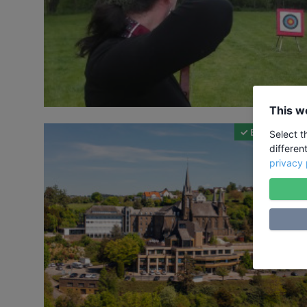
This w
✓ Bildungsurla
Select t
differen
privacy 