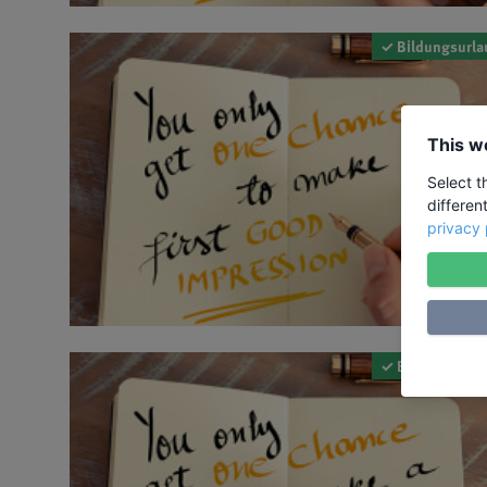
✓ Bildungsurla
This w
Select t
differen
privacy 
✓ Bildungsurla