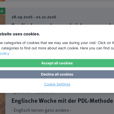
ub
28.09.2026 - 02.10.2026
Englisch sprechen und sicher anwende
ebsite uses cookies.
- Englisch lernen ganz anders -
he categories of cookies that we may use during your visit. Click on 
Dozent: Robert Zammit ·
Ort:
t categories to find out more about each cookie. Here you can find o
policy
490,00 €
Accept all cookies
buchbar
Decline all cookies
Cookie Settings
ub
05.10.2026 - 09.10.2026
Englische Woche mit der PDL-Methode
- Englisch lernen ganz anders -