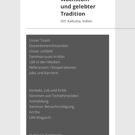
und gelebter
Tradition
Ort: Kalkutta, Indien
Unser Team
Dozentinnen/Dozenten
Unser Leitbild
Seminarraum in Köln
LIW in den Medien
Referenzen / Kooperationen
Jobs und Karriere
Kontakt, Lob und Kritik
Stimmen von Teilnehmenden
Anmeldung
Seminar-Benachrichtigung
Archiv
LIW-Magazin
In-House-Seminare