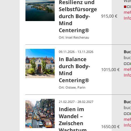
War
Resilienz und
Selbstfürsorge
me
durch Body-
915,00 €
Inf
Mind
Centering®
Ort: Insel Reichenau
Buc
09.11.2026 - 13.11.2026
buc
In Balance
durch Body-
me
1015,00 €
Mind
Inf
Centering®
Ort: Ostsee, Parin
Buc
21.02.2027 - 28.02.2027
buc
Indien im
Wandel –
me
Zwischen
Inf
1650,00 €
Wachstum