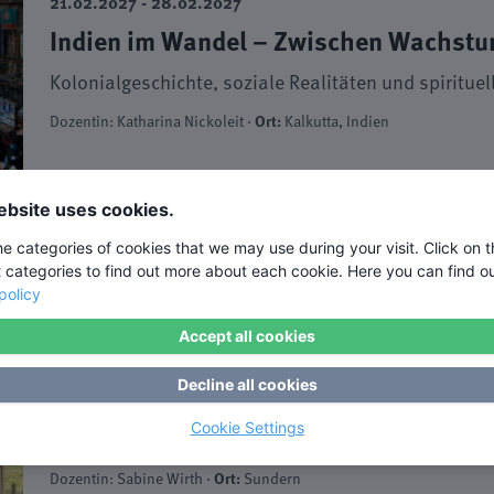
21.02.2027 - 28.02.2027
Indien im Wandel – Zwischen Wachstum
Kolonialgeschichte, soziale Realitäten und spirituell
Dozentin: Katharina Nickoleit ·
Ort:
Kalkutta, Indien
1650,00 €
ebsite uses cookies.
buchbar
he categories of cookies that we may use during your visit. Click on 
t categories to find out more about each cookie. Here you can find o
policy
ub
19.04.2027 - 23.04.2027
Accept all cookies
Mit Stärke und Klarheit im Beruf führ
Decline all cookies
gestalten und belastbar bleiben
Cookie Settings
Arbeitswelt im Wandel – Führung, Verantwortung un
Dozentin: Sabine Wirth ·
Ort:
Sundern