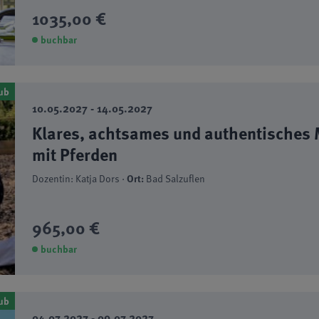
1035,00 €
buchbar
ub
10.05.2027 - 14.05.2027
Klares, achtsames und authentisches M
mit Pferden
Dozentin: Katja Dors ·
Ort:
Bad Salzuflen
965,00 €
buchbar
ub
04.07.2027 - 09.07.2027