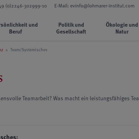
+49 (0)2246-302999-10
E-Mail: evinfo@lohmarer-institut.com
rsönlichkeit und
Politik und
Ökologie und
Beruf
Gesellschaft
Natur
nz
»
Team/Systemisches
s
uensvolle Teamarbeit? Was macht ein leistungsfähiges Team
isches: