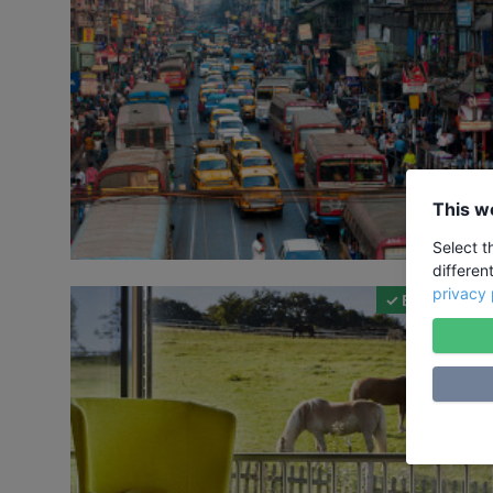
This w
Select t
differen
privacy 
✓ Bildungsurla