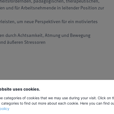
eitsfördernden, pädagogischen, therapeutischen,
en und für Arbeitsnehmende in leitender Position zur
rleisten, um neue Perspektiven für ein motiviertes
ken durch Achtsamkeit, Atmung und Bewegung
 und äußeren Stressoren
it Atmung und Vorstellungskraft
andlung, Akupressur
ebsite uses cookies.
onellen Chinesischen Heilkunde zur Stressbewältigung
he categories of cookies that we may use during your visit. Click on 
t categories to find out more about each cookie. Here you can find o
policy