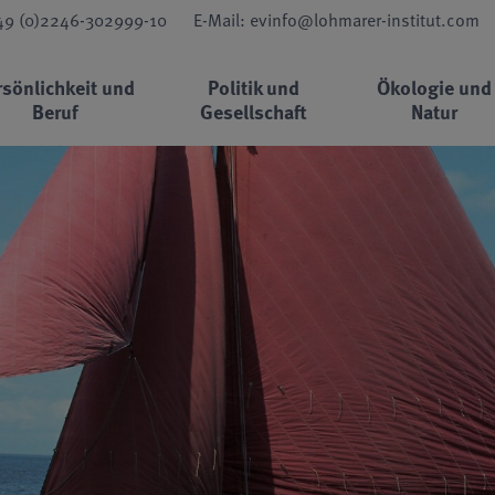
+49 (0)2246-302999-10
E-Mail: evinfo@lohmarer-institut.com
rsönlichkeit und
Politik und
Ökologie und
Beruf
Gesellschaft
Natur