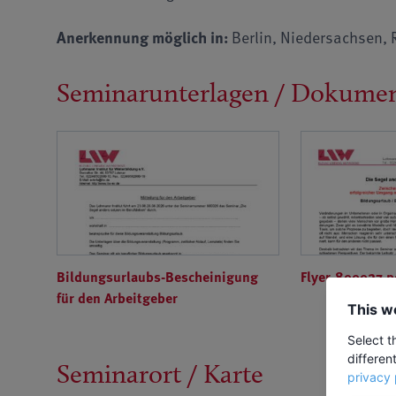
Anerkennung möglich in:
Berlin, Niedersachsen, 
Seminarunterlagen / Dokume
Bildungsurlaubs-Bescheinigung
Flyer-800027.p
für den Arbeitgeber
This w
Select t
differen
Seminarort / Karte
privacy 