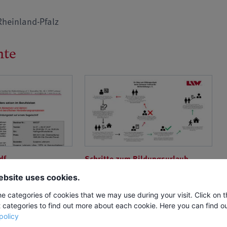
Rheinland-Pfalz
nte
df
Schritte zum Bildungsurlaub
ebsite uses cookies.
he categories of cookies that we may use during your visit. Click on 
t categories to find out more about each cookie. Here you can find o
policy