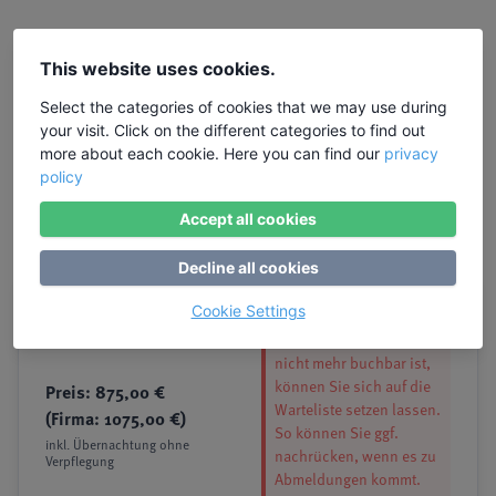
This website uses cookies.
Select the categories of cookies that we may use during
your visit. Click on the different categories to find out
more about each cookie. Here you can find our
privacy
policy
Accept all cookies
Decline all cookies
Warteliste
Cookie Settings
Auch wenn das Seminar
nicht mehr buchbar ist,
können Sie sich auf die
Preis: 875,00 €
Warteliste setzen lassen.
(Firma: 1075,00 €)
So können Sie ggf.
inkl. Übernachtung ohne
nachrücken, wenn es zu
Verpflegung
Abmeldungen kommt.