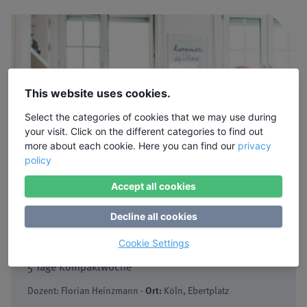
This website uses cookies.
Select the categories of cookies that we may use during
your visit. Click on the different categories to find out
more about each cookie. Here you can find our
privacy
policy
Accept all cookies
✓ Bildungsurlaub
Decline all cookies
28.06.2027 - 02.07.2027
Ausbildung zur/m Achtsamkeitstrainer:in
Cookie Settings
5 Tage Kompaktwoche
Dozent: Florian Heinzmann ·
Ort:
Köln, Ebertplatz