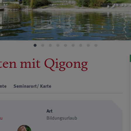
lten mit Qigong
nte
Seminarort/ Karte
Art
au
Bildungsurlaub