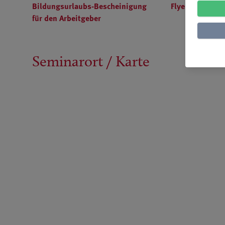
Bildungsurlaubs-Bescheinigung
Flyer-821727.p
für den Arbeitgeber
Seminarort / Karte