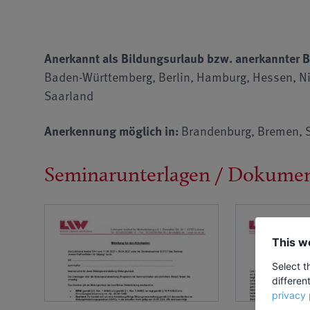
Anerkannt als Bildungsurlaub bzw. anerkannter B
Baden-Württemberg, Berlin, Hamburg, Hessen, Ni
Saarland
Anerkennung möglich in:
Brandenburg, Bremen, S
Seminarunterlagen / Dokume
This w
Select t
differen
privacy 