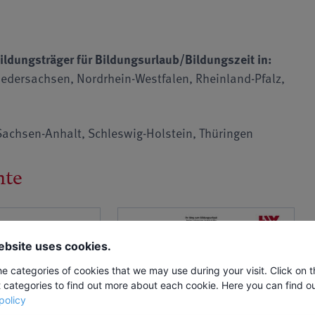
ildungsträger für Bildungsurlaub/Bildungszeit in:
edersachsen, Nordrhein-Westfalen, Rheinland-Pfalz,
achsen-Anhalt, Schleswig-Holstein, Thüringen
nte
ebsite uses cookies.
he categories of cookies that we may use during your visit. Click on 
t categories to find out more about each cookie. Here you can find o
policy