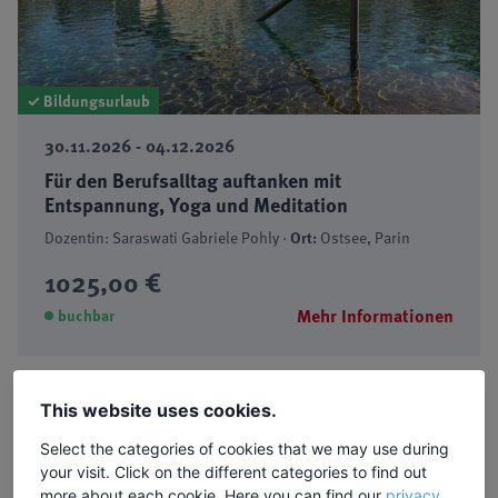
✓ Bildungsurlaub
30.11.2026 - 04.12.2026
Für den Berufsalltag auftanken mit
Entspannung, Yoga und Meditation
Dozentin: Saraswati Gabriele Pohly ·
Ort:
Ostsee, Parin
1025,00 €
Mehr Informationen
buchbar
This website uses cookies.
Select the categories of cookies that we may use during
your visit. Click on the different categories to find out
more about each cookie. Here you can find our
privacy