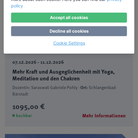
policy
Accept all cookies
Decline all cookies
Cookie Settings
✓ Bildungsurlaub
07.12.2026 - 11.12.2026
Mehr Kraft und Ausgeglichenheit mit Yoga,
Meditation und den Chakren
Dozentin: Saraswati Gabriele Pohly ·
Ort:
Schlangenbad-
Bärstadt
1095,00 €
Mehr Informationen
buchbar