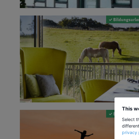
✓ Bildungsurla
This w
✓ Bildungsurla
Select t
differen
privacy 