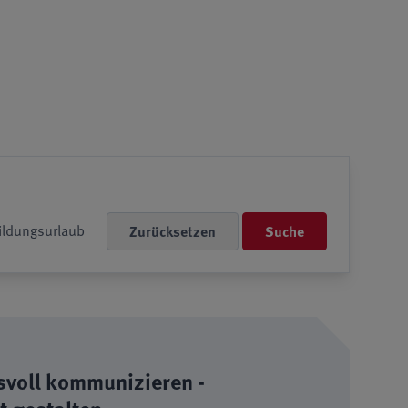
ildungsurlaub
Suche
svoll kommunizieren -