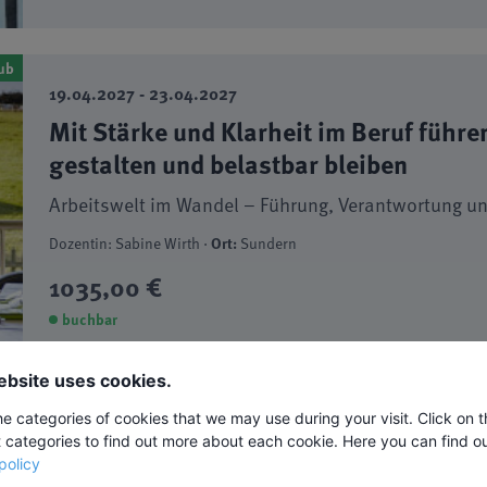
ub
19.04.2027 - 23.04.2027
Mit Stärke und Klarheit im Beruf führ
gestalten und belastbar bleiben
Arbeitswelt im Wandel – Führung, Verantwortung un
Dozentin: Sabine Wirth ·
Ort:
Sundern
1035,00 €
buchbar
ebsite uses cookies.
ub
he categories of cookies that we may use during your visit. Click on 
09.05.2027 - 14.05.2027
t categories to find out more about each cookie. Here you can find o
Mut zur Veränderung
policy