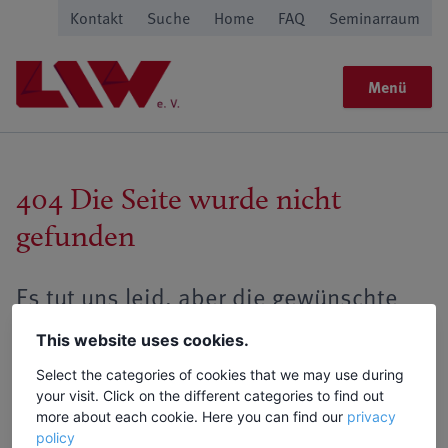
Kontakt
Suche
Home
FAQ
Seminarraum
Menü
404 Die Seite wurde nicht
gefunden
Es tut uns leid, aber die gewünschte
Seite ist nicht verfügbar
This website uses cookies.
Select the categories of cookies that we may use during
your visit. Click on the different categories to find out
Mögliche Gründe:
more about each cookie. Here you can find our
privacy
policy