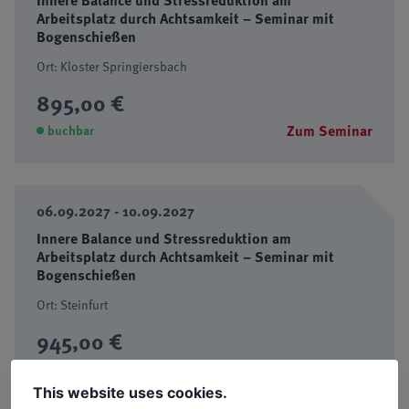
Innere Balance und Stressreduktion am
Arbeitsplatz durch Achtsamkeit – Seminar mit
Bogenschießen
Ort: Kloster Springiersbach
895,00 €
Zum Seminar
buchbar
06.09.2027 - 10.09.2027
Innere Balance und Stressreduktion am
Arbeitsplatz durch Achtsamkeit – Seminar mit
Bogenschießen
Ort: Steinfurt
945,00 €
Zum Seminar
buchbar
This website uses cookies.