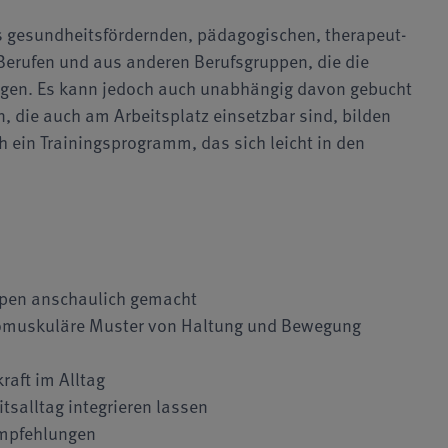
gesundheits­för­dern­den, päda­gogischen, thera­peut­
Berufen und aus anderen Berufs­­gruppen, die die
ötigen. Es kann jedoch auch unabhängig davon gebucht
die auch am Arbeitsplatz einsetz­bar sind, bilden
h ein Trainingspro­gramm, das sich leicht in den
uppen anschaulich gemacht
uromuskuläre Muster von Haltung und Be­we­gung
raft im Alltag
itsalltag integrieren lassen
empfehlungen