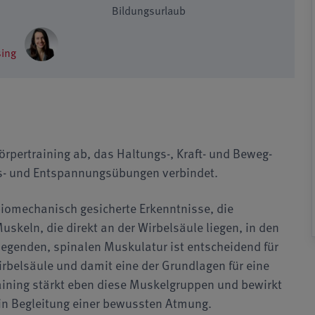
Bildungsurlaub
sing
örpertraining ab, das Haltungs-, Kraft- und Be­weg­
gs- und Entspannungsübun­gen ver­bindet.
biomechanisch gesicherte Erkennt­nisse, die
uskeln, die direkt an der Wirbelsäule liegen, in den
liegenden, spinalen Muskula­tur ist ent­scheidend für
rbelsäule und damit eine der Grundlagen für eine
raining stärkt eben diese Muskelgruppen und bewirkt
in Begleitung einer bewussten Atmung.